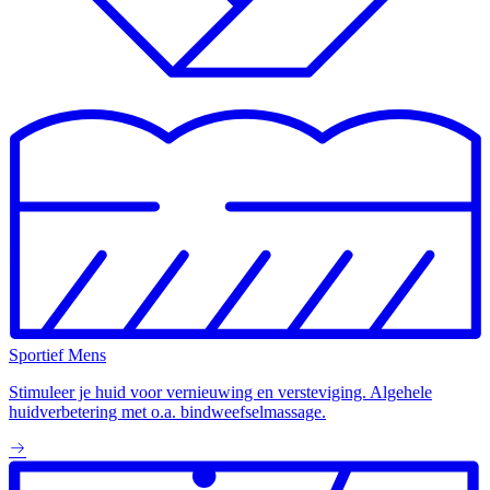
Sportief Mens
Stimuleer je huid voor vernieuwing en versteviging. Algehele
huidverbetering met o.a. bindweefselmassage.