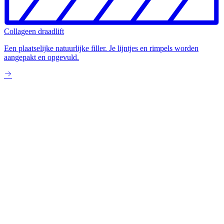
Collageen draadlift
Een plaatselijke natuurlijke filler. Je lijntjes en rimpels worden
aangepakt en opgevuld.