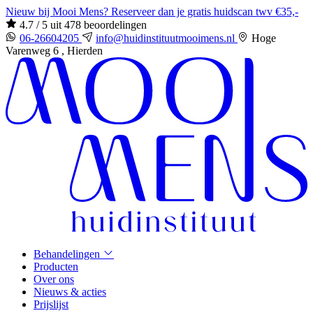
Nieuw bij Mooi Mens? Reserveer dan je gratis huidscan twv €35,-
4.7 / 5 uit 478 beoordelingen
06-26604205
info@huidinstituutmooimens.nl
Hoge
Varenweg 6 , Hierden
Behandelingen
Producten
Over ons
Nieuws & acties
Prijslijst